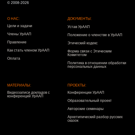
© 2008-2026
О НАС:
ДОКУМЕНТЫ:
Цели и задачи
Устав УрААП
Члены УрААП
Положение о членстве в УрААП
Правление
Этический кодекс
Как стать членом УрААП
Форма связи с Этическим
Комитетом
Оплата
Политика в отношении обработки
персональных данных
МАТЕРИАЛЫ:
ПРОЕКТЫ:
Видеозаписи докладов с
Конференции УрААП
конференций УрААП
Образовательный проект
Авторские семинары
Архетипический разбор русских
сказок