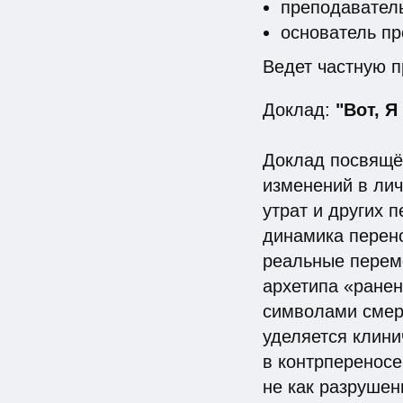
преподавател
основатель про
Ведет частную п
Доклад:
"Вот, Я
Доклад посвящё
изменений в лич
утрат и других 
динамика перено
реальные переме
архетипа «ране
символами смер
уделяется клини
в контрперенос
не как разрушен