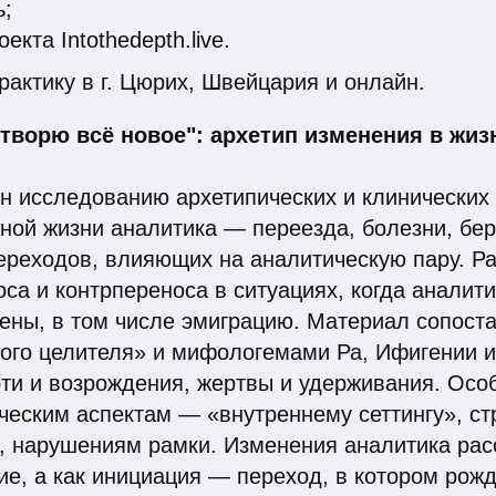
ь;
екта Intothedepth.live.
рактику в г. Цюрих, Швейцария и онлайн.
 творю всё новое": архетип изменения в жиз
н исследованию архетипических и клинических
ной жизни аналитика — переезда, болезни, бе
переходов, влияющих на аналитическую пару. 
са и контрпереноса в ситуациях, когда аналит
ны, в том числе эмиграцию. Материал сопоста
ного целителя» и мифологемами Ра, Ифигении и
ти и возрождения, жертвы и удерживания. Осо
ческим аспектам — «внутреннему сеттингу», ст
е, нарушениям рамки. Изменения аналитика ра
ие, а как инициация — переход, в котором рож