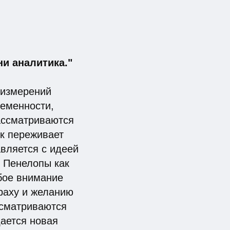
ни аналитика."
 измерений
ременности,
Рассматриваются
ик переживает
вляется с идеей
 Пенелопы как
бое внимание
раху и желанию
ссматриваются
дается новая