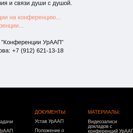
ия и связи души с душой.
ии на конференцию...
енции...
а "Конференции УрААП"
ва: +7 (912) 621-13-18
ДОКУМЕНТЫ:
МАТЕРИАЛЫ:
Устав УрААП
задачи
Видеозаписи
докладов с
Положение о
УрААП
конференций УрАА