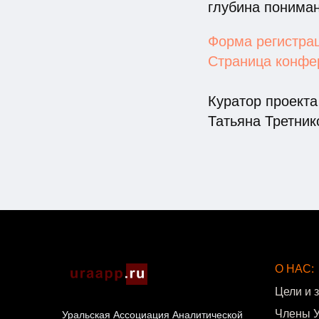
глубина пониман
Форма регистрац
Страница конфер
Куратор проект
Татьяна Третнико
О НАС:
Цели и 
Члены 
Уральская Ассоциация Аналитической