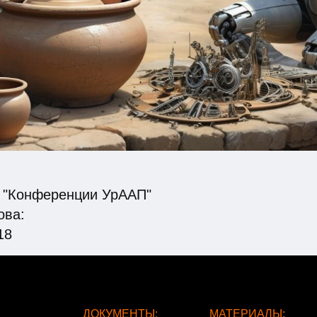
а "Конференции УрААП"
ова:
18
ДОКУМЕНТЫ:
МАТЕРИАЛЫ: