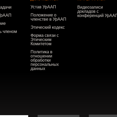
Устав УрААП
задачи
Видеозаписи
докладов с
Положение о
УрААП
конференций УрАА
членстве в УрААП
ние
Этический кодекс
ть членом
Форма связи с
Этическим
Комитетом
Политика в
отношении
обработки
персональных
данных