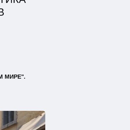
В
 МИРЕ".