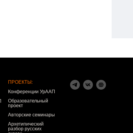
ПРОЕКТЫ:
Конференции УрААП
Образовательный
П
проект
Авторские семинары
Архетипический
разбор русских