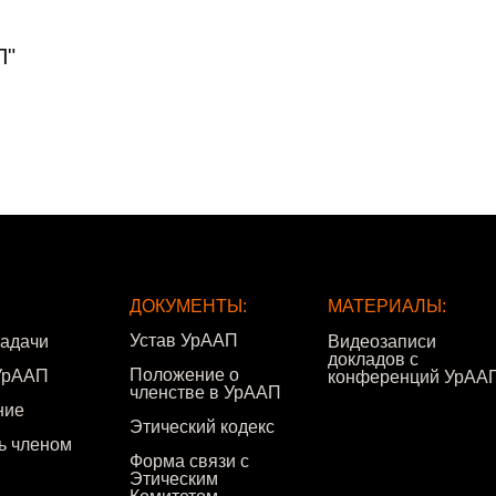
П"
ДОКУМЕНТЫ:
МАТЕРИАЛЫ:
Устав УрААП
задачи
Видеозаписи
докладов с
Положение о
УрААП
конференций УрАА
членстве в УрААП
ние
Этический кодекс
ть членом
Форма связи с
Этическим