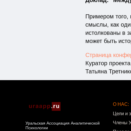
Доклад: "Между
Примером того, 
смыслы, как оди
истолкованы в з
может быть исто
Страница конфер
Куратор проект
Татьяна Третнико
О НАС:
Цели и 
Члены 
Уральская Ассоциация Аналитической
Психологии