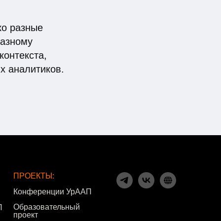
ко разные
разному
контекста,
х аналитиков.
ПРОЕКТЫ:
Конференции УрААП
Образовательный
П
проект