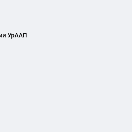
ии УрААП