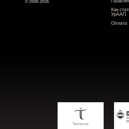
Правле
© 2008-2026
Как ста
УрААП
Оплата