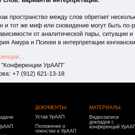
 слов: варианты интерпретации."
как пространство между слов обретает несколь
н и тот же миф или сновидение могут быть по-
ависимости от аналитической пары, ситуации и 
рия Амура и Психеи в интерпретации юнгиански
енции...
а "Конференции УрААП"
ва: +7 (912) 621-13-18
ДОКУМЕНТЫ:
МАТЕРИАЛЫ:
Устав УрААП
задачи
Видеозаписи
докладов с
Положение о
УрААП
конференций УрАА
членстве в УрААП