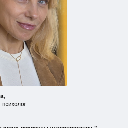
а,
 психолог