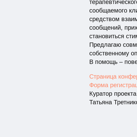
терапевтическог
сообщаемого кли
средством взаи
сообщений, прих
становиться ст
Предлагаю совме
собственному оп
В помощь – пов
Страница конфер
Форма регистрац
Куратор проект
Татьяна Третнико