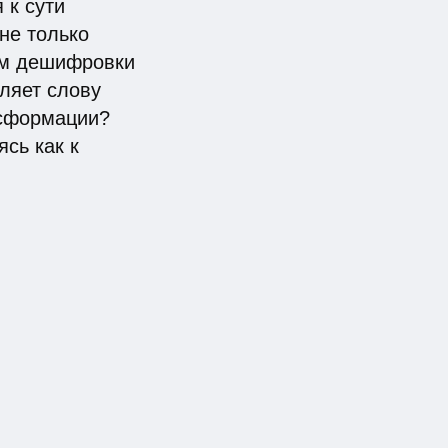
 к сути
не только
ом дешифровки
ляет слову
нсформации?
сь как к