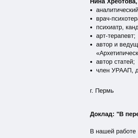
Нина Хребтова,
аналитический
врач-психотер
психиатр, кан
арт-терапевт;
автор и ведущ
«Архетипическ
автор статей;
член УРААП, 
г. Пермь
Доклад: "В пер
В нашей работе