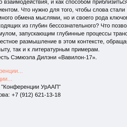
о взаимодействия, и как способом приблизиться
ентом. Что нужно для того, чтобы слова стали 
много обмена мыслями, но и своего рода ключ
одящих из глубин бессознательного? Что позво
имулом, запускающим глубинные процессы тра
стное размышление в этом контексте, обращая
ыту, так и к литературным примерам.
есть Сэмюэла Дилэни «Вавилон-17».
енции...
ии...
а "Конференции УрААП"
ва: +7 (912) 621-13-18