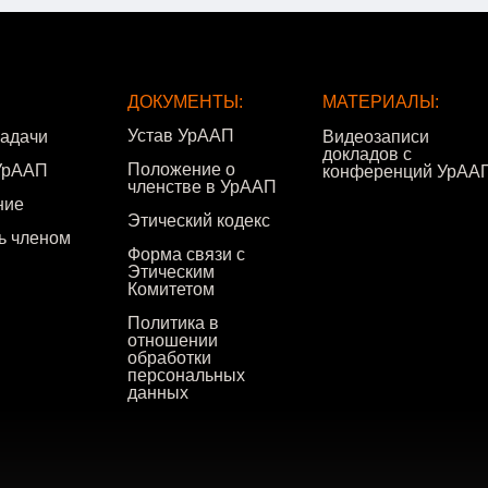
ДОКУМЕНТЫ:
МАТЕРИАЛЫ:
Устав УрААП
задачи
Видеозаписи
докладов с
Положение о
УрААП
конференций УрАА
членстве в УрААП
ние
Этический кодекс
ть членом
Форма связи с
Этическим
Комитетом
Политика в
отношении
обработки
персональных
данных