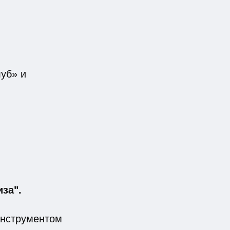
уб» и
за".
инструментом