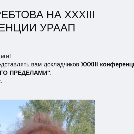
ЕБТОВА НА XXXIII
ЕНЦИИ УРААП
еги!
дставлять вам докладчиков
XXXIII конференц
ЕГО ПРЕДЕЛАМИ"
.
.