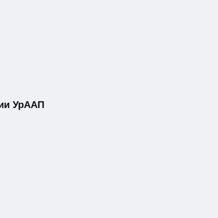
ии УрААП