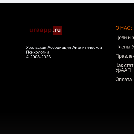
О НАС:
Цели и 
Члены 
Уральская Ассоциация Аналитической
Психологии
Правле
© 2008-2026
Как ста
УрААП
Оплата