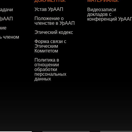
ДОКУМЕНТЫ:
МАТЕРИАЛЫ:
Устав УрААП
задачи
Видеозаписи
докладов с
Положение о
УрААП
конференций УрАА
членстве в УрААП
ние
Этический кодекс
ть членом
Форма связи с
Этическим
Комитетом
Политика в
отношении
обработки
персональных
данных