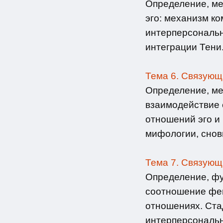
Определение, мес
эго: механизм к
интерперсональн
интеграции Тени
Тема 6. Связующ
Определение, ме
взаимодействие с
отношений эго и
мифологии, снов
Тема 7. Связующ
Определение, фу
соотношение фем
отношениях. Ста
интерперсональн