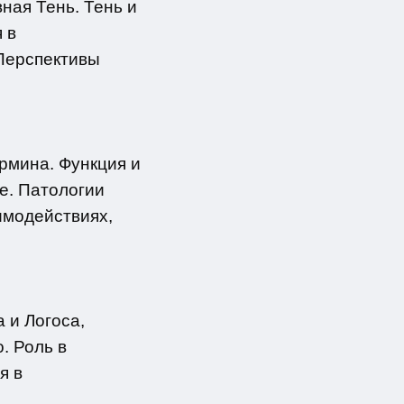
ная Тень. Тень и
 в
Перспективы
рмина. Функция и
е. Патологии
имодействиях,
 и Логоса,
. Роль в
я в