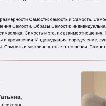
 размерности Самости: самость и Самость. Самос
ления Самости. Образы Самости: индивидуальна
символика. Самость и эго, их взаимоотношения.
ды и проявления. Индивидуация: определение, су
и. Самость и межличностные отношения. Самость
:
Татьяна,
 психолог;