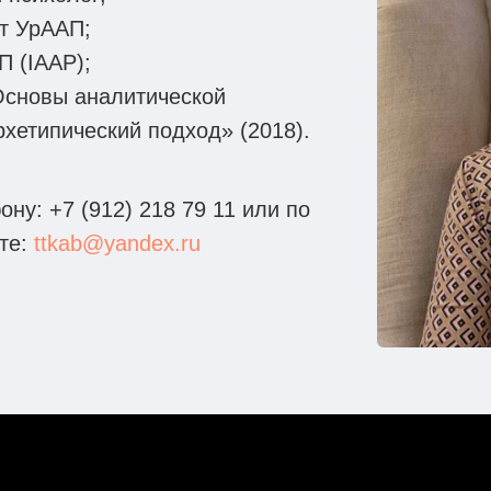
т УрААП;
 (IAAP);
Основы аналитической
рхетипический подход» (2018).
ону: +7 (912) 218 79 11 или по
те:
ttkab@yandex.ru