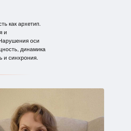
ть как архетип.
я и
 Нарушения оси
щность, динамика
 и синхрония.