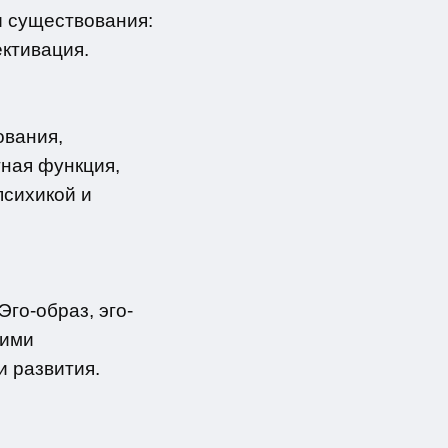
ы существования:
ективация.
ования,
тная функция,
психикой и
Эго-образ, эго-
гими
 развития.